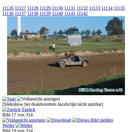
11126
11127
11128
11129
11130
11131
11132
11133
11134
11135
11136
11137
11138
11139
11140
11141
11142
[Slideshow bei deaktiviertem JacaScript nicht nutzbar]
Zurück
Bild 17 von 314
Weiter
Bild 19 von 314