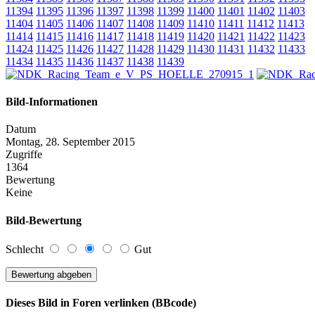
11394
11395
11396
11397
11398
11399
11400
11401
11402
11403
11404
11405
11406
11407
11408
11409
11410
11411
11412
11413
11414
11415
11416
11417
11418
11419
11420
11421
11422
11423
11424
11425
11426
11427
11428
11429
11430
11431
11432
11433
11434
11435
11436
11437
11438
11439
Bild-Informationen
Datum
Montag, 28. September 2015
Zugriffe
1364
Bewertung
Keine
Bild-Bewertung
Schlecht
Gut
Dieses Bild in Foren verlinken (BBcode)