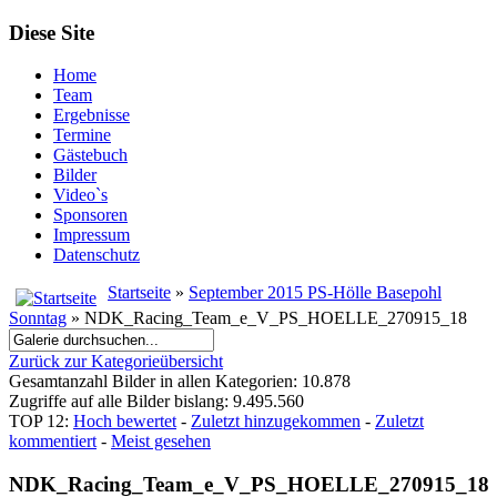
Diese Site
Home
Team
Ergebnisse
Termine
Gästebuch
Bilder
Video`s
Sponsoren
Impressum
Datenschutz
Startseite
»
September 2015 PS-Hölle Basepohl
Sonntag
» NDK_Racing_Team_e_V_PS_HOELLE_270915_18
Zurück zur Kategorieübersicht
Gesamtanzahl Bilder in allen Kategorien: 10.878
Zugriffe auf alle Bilder bislang: 9.495.560
TOP 12:
Hoch bewertet
-
Zuletzt hinzugekommen
-
Zuletzt
kommentiert
-
Meist gesehen
NDK_Racing_Team_e_V_PS_HOELLE_270915_18