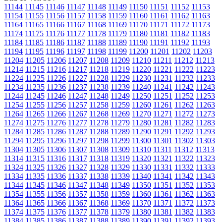
11144
11145
11146
11147
11148
11149
11150
11151
11152
11153
11154
11155
11156
11157
11158
11159
11160
11161
11162
11163
11164
11165
11166
11167
11168
11169
11170
11171
11172
11173
11174
11175
11176
11177
11178
11179
11180
11181
11182
11183
11184
11185
11186
11187
11188
11189
11190
11191
11192
11193
11194
11195
11196
11197
11198
11199
11200
11201
11202
11203
11204
11205
11206
11207
11208
11209
11210
11211
11212
11213
11214
11215
11216
11217
11218
11219
11220
11221
11222
11223
11224
11225
11226
11227
11228
11229
11230
11231
11232
11233
11234
11235
11236
11237
11238
11239
11240
11241
11242
11243
11244
11245
11246
11247
11248
11249
11250
11251
11252
11253
11254
11255
11256
11257
11258
11259
11260
11261
11262
11263
11264
11265
11266
11267
11268
11269
11270
11271
11272
11273
11274
11275
11276
11277
11278
11279
11280
11281
11282
11283
11284
11285
11286
11287
11288
11289
11290
11291
11292
11293
11294
11295
11296
11297
11298
11299
11300
11301
11302
11303
11304
11305
11306
11307
11308
11309
11310
11311
11312
11313
11314
11315
11316
11317
11318
11319
11320
11321
11322
11323
11324
11325
11326
11327
11328
11329
11330
11331
11332
11333
11334
11335
11336
11337
11338
11339
11340
11341
11342
11343
11344
11345
11346
11347
11348
11349
11350
11351
11352
11353
11354
11355
11356
11357
11358
11359
11360
11361
11362
11363
11364
11365
11366
11367
11368
11369
11370
11371
11372
11373
11374
11375
11376
11377
11378
11379
11380
11381
11382
11383
11384
11385
11386
11387
11388
11389
11390
11391
11392
11393