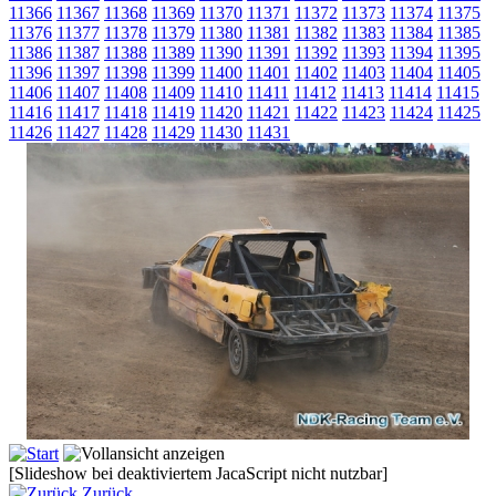
11366
11367
11368
11369
11370
11371
11372
11373
11374
11375
11376
11377
11378
11379
11380
11381
11382
11383
11384
11385
11386
11387
11388
11389
11390
11391
11392
11393
11394
11395
11396
11397
11398
11399
11400
11401
11402
11403
11404
11405
11406
11407
11408
11409
11410
11411
11412
11413
11414
11415
11416
11417
11418
11419
11420
11421
11422
11423
11424
11425
11426
11427
11428
11429
11430
11431
[Slideshow bei deaktiviertem JacaScript nicht nutzbar]
Zurück