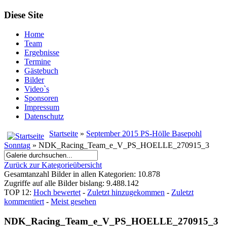
Diese Site
Home
Team
Ergebnisse
Termine
Gästebuch
Bilder
Video`s
Sponsoren
Impressum
Datenschutz
Startseite
»
September 2015 PS-Hölle Basepohl
Sonntag
» NDK_Racing_Team_e_V_PS_HOELLE_270915_3
Zurück zur Kategorieübersicht
Gesamtanzahl Bilder in allen Kategorien: 10.878
Zugriffe auf alle Bilder bislang: 9.488.142
TOP 12:
Hoch bewertet
-
Zuletzt hinzugekommen
-
Zuletzt
kommentiert
-
Meist gesehen
NDK_Racing_Team_e_V_PS_HOELLE_270915_3