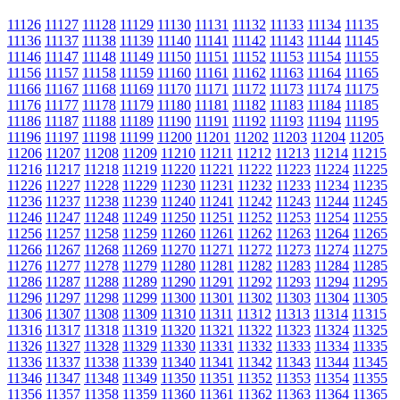
11126
11127
11128
11129
11130
11131
11132
11133
11134
11135
11136
11137
11138
11139
11140
11141
11142
11143
11144
11145
11146
11147
11148
11149
11150
11151
11152
11153
11154
11155
11156
11157
11158
11159
11160
11161
11162
11163
11164
11165
11166
11167
11168
11169
11170
11171
11172
11173
11174
11175
11176
11177
11178
11179
11180
11181
11182
11183
11184
11185
11186
11187
11188
11189
11190
11191
11192
11193
11194
11195
11196
11197
11198
11199
11200
11201
11202
11203
11204
11205
11206
11207
11208
11209
11210
11211
11212
11213
11214
11215
11216
11217
11218
11219
11220
11221
11222
11223
11224
11225
11226
11227
11228
11229
11230
11231
11232
11233
11234
11235
11236
11237
11238
11239
11240
11241
11242
11243
11244
11245
11246
11247
11248
11249
11250
11251
11252
11253
11254
11255
11256
11257
11258
11259
11260
11261
11262
11263
11264
11265
11266
11267
11268
11269
11270
11271
11272
11273
11274
11275
11276
11277
11278
11279
11280
11281
11282
11283
11284
11285
11286
11287
11288
11289
11290
11291
11292
11293
11294
11295
11296
11297
11298
11299
11300
11301
11302
11303
11304
11305
11306
11307
11308
11309
11310
11311
11312
11313
11314
11315
11316
11317
11318
11319
11320
11321
11322
11323
11324
11325
11326
11327
11328
11329
11330
11331
11332
11333
11334
11335
11336
11337
11338
11339
11340
11341
11342
11343
11344
11345
11346
11347
11348
11349
11350
11351
11352
11353
11354
11355
11356
11357
11358
11359
11360
11361
11362
11363
11364
11365