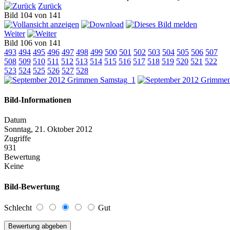
Zurück
Bild 104 von 141
Weiter
Bild 106 von 141
493
494
495
496
497
498
499
500
501
502
503
504
505
506
507
508
509
510
511
512
513
514
515
516
517
518
519
520
521
522
523
524
525
526
527
528
Bild-Informationen
Datum
Sonntag, 21. Oktober 2012
Zugriffe
931
Bewertung
Keine
Bild-Bewertung
Schlecht
Gut