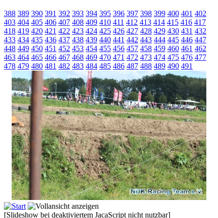
388
389
390
391
392
393
394
395
396
397
398
399
400
401
402
403
404
405
406
407
408
409
410
411
412
413
414
415
416
417
418
419
420
421
422
423
424
425
426
427
428
429
430
431
432
433
434
435
436
437
438
439
440
441
442
443
444
445
446
447
448
449
450
451
452
453
454
455
456
457
458
459
460
461
462
463
464
465
466
467
468
469
470
471
472
473
474
475
476
477
478
479
480
481
482
483
484
485
486
487
488
489
490
491
[Slideshow bei deaktiviertem JacaScript nicht nutzbar]