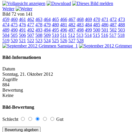
Weiter
Bild 72 von 141
459
460
461
462
463
464
465
466
467
468
469
470
471
472
473
474
475
476
477
478
479
480
481
482
483
484
485
486
487
488
489
490
491
492
493
494
495
496
497
498
499
500
501
502
503
504
505
506
507
508
509
510
511
512
513
514
515
516
517
518
519
520
521
522
523
524
525
526
527
528
Bild-Informationen
Datum
Sonntag, 21. Oktober 2012
Zugriffe
884
Bewertung
Keine
Bild-Bewertung
Schlecht
Gut