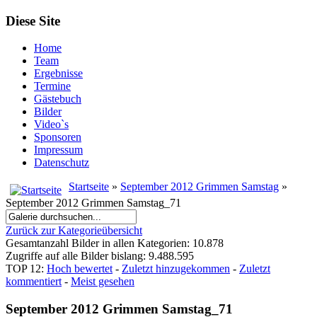
Diese Site
Home
Team
Ergebnisse
Termine
Gästebuch
Bilder
Video`s
Sponsoren
Impressum
Datenschutz
Startseite
»
September 2012 Grimmen Samstag
»
September 2012 Grimmen Samstag_71
Zurück zur Kategorieübersicht
Gesamtanzahl Bilder in allen Kategorien: 10.878
Zugriffe auf alle Bilder bislang: 9.488.595
TOP 12:
Hoch bewertet
-
Zuletzt hinzugekommen
-
Zuletzt
kommentiert
-
Meist gesehen
September 2012 Grimmen Samstag_71