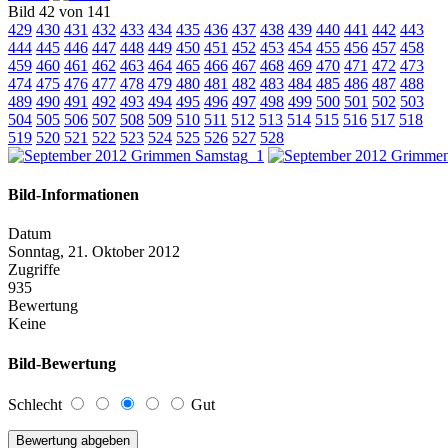
Bild 42 von 141
429
430
431
432
433
434
435
436
437
438
439
440
441
442
443
444
445
446
447
448
449
450
451
452
453
454
455
456
457
458
459
460
461
462
463
464
465
466
467
468
469
470
471
472
473
474
475
476
477
478
479
480
481
482
483
484
485
486
487
488
489
490
491
492
493
494
495
496
497
498
499
500
501
502
503
504
505
506
507
508
509
510
511
512
513
514
515
516
517
518
519
520
521
522
523
524
525
526
527
528
Bild-Informationen
Datum
Sonntag, 21. Oktober 2012
Zugriffe
935
Bewertung
Keine
Bild-Bewertung
Schlecht
Gut