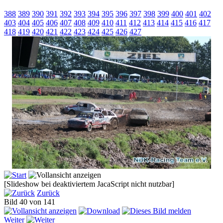
388
389
390
391
392
393
394
395
396
397
398
399
400
401
402
403
404
405
406
407
408
409
410
411
412
413
414
415
416
417
418
419
420
421
422
423
424
425
426
427
[Slideshow bei deaktiviertem JacaScript nicht nutzbar]
Zurück
Bild 40 von 141
Weiter