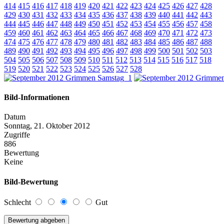
414
415
416
417
418
419
420
421
422
423
424
425
426
427
428
429
430
431
432
433
434
435
436
437
438
439
440
441
442
443
444
445
446
447
448
449
450
451
452
453
454
455
456
457
458
459
460
461
462
463
464
465
466
467
468
469
470
471
472
473
474
475
476
477
478
479
480
481
482
483
484
485
486
487
488
489
490
491
492
493
494
495
496
497
498
499
500
501
502
503
504
505
506
507
508
509
510
511
512
513
514
515
516
517
518
519
520
521
522
523
524
525
526
527
528
Bild-Informationen
Datum
Sonntag, 21. Oktober 2012
Zugriffe
886
Bewertung
Keine
Bild-Bewertung
Schlecht
Gut