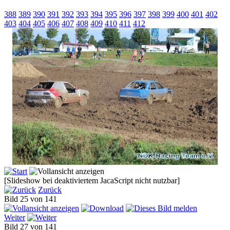
388
389
390
391
392
393
394
395
396
397
398
399
400
401
402
403
404
405
406
407
408
409
410
411
412
[Slideshow bei deaktiviertem JacaScript nicht nutzbar]
Zurück
Bild 25 von 141
Weiter
Bild 27 von 141