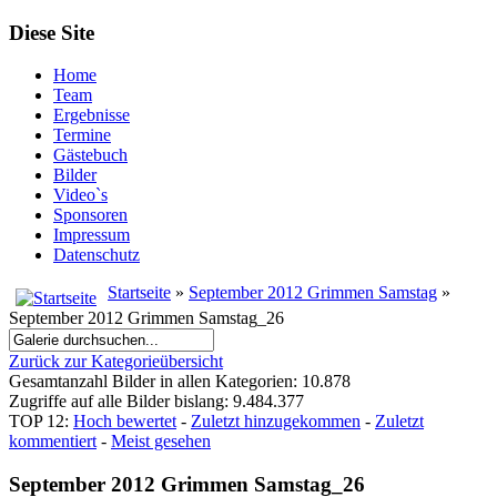
Diese Site
Home
Team
Ergebnisse
Termine
Gästebuch
Bilder
Video`s
Sponsoren
Impressum
Datenschutz
Startseite
»
September 2012 Grimmen Samstag
»
September 2012 Grimmen Samstag_26
Zurück zur Kategorieübersicht
Gesamtanzahl Bilder in allen Kategorien: 10.878
Zugriffe auf alle Bilder bislang: 9.484.377
TOP 12:
Hoch bewertet
-
Zuletzt hinzugekommen
-
Zuletzt
kommentiert
-
Meist gesehen
September 2012 Grimmen Samstag_26